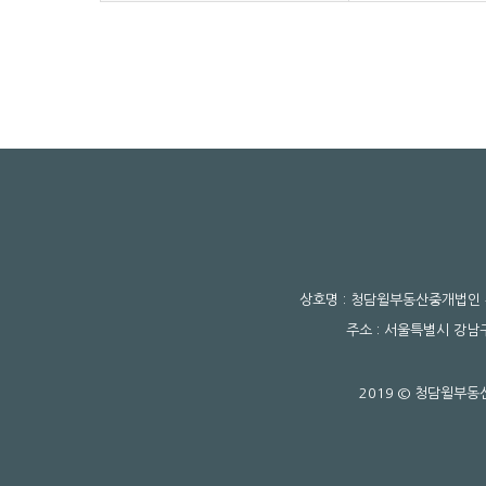
상호명 : 청담윌부동산중개법인
주소 :
서울특별시 강남구
2019 © 청담윌부동