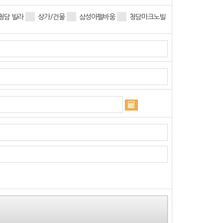
청담 빌라
상가/건물
삼성아펠바움
청담마크노빌