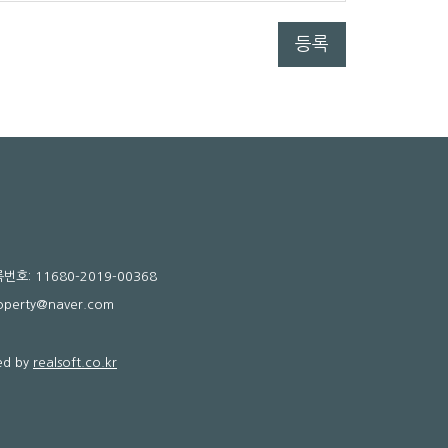
등록
호: 11680-2019-00368
roperty@naver.com
d by
realsoft.co.kr