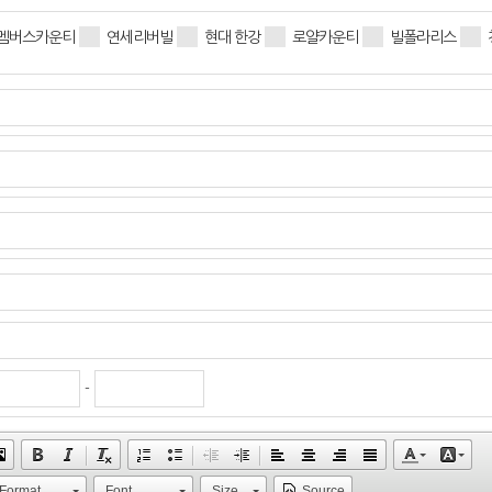
멤버스카운티
연세리버빌
현대 한강
로얄카운티
빌폴라리스
-
Format
Font
Size
Source