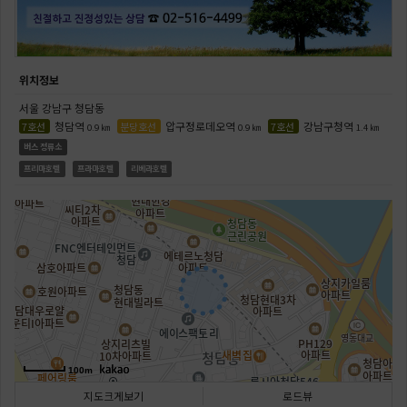
위치정보
서울 강남구 청담동
청담역
압구정로데오역
강남구청역
7호선
분당호선
7호선
0.9 ㎞
0.9 ㎞
1.4 ㎞
버스 정류소
프리마호텔
프라마호텔
리베라호텔
100m
지도크게보기
로드뷰