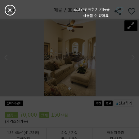
매물 번호 10278
로그인후 찜하기 기능을
뒤로
사용할 수 있어요.
신고하기
멤버스카운티
추천
완료
70,000
150
보증금
월세
만원
(가격조정가능)
136.46㎡
(41.28평)
4
실
/ 2
실
해당저층층
공급면적
방수 / 욕실
전체5층