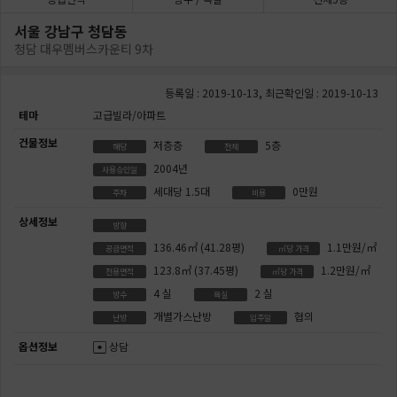
서울 강남구 청담동
청담 대우멤버스카운티 9차
등록일 : 2019-10-13, 최근확인일 : 2019-10-13
테마
고급빌라/아파트
건물정보
저층층
5층
해당
전체
2004년
사용승인일
세대당 1.5대
0만원
주차
비용
상세정보
방향
136.46㎡
(41.28평)
1.1만원/㎡
공급면적
㎡당 가격
123.8㎡
(37.45평)
1.2만원/㎡
전용면적
㎡당 가격
4
실
2
실
방수
욕실
개별가스난방
협의
난방
입주일
옵션정보
상담