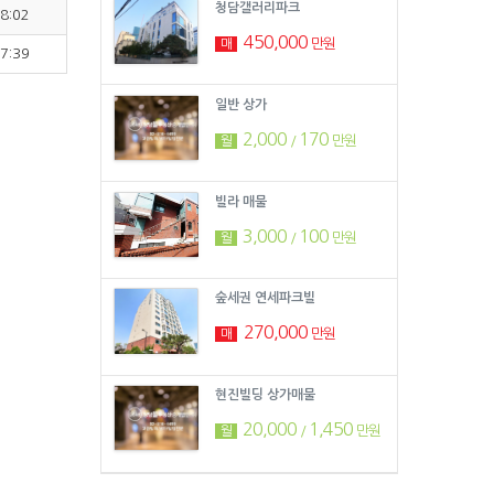
청담갤러리파크
8:02
450,000
만원
매
7:39
일반 상가
2,000
170
/
만원
월
빌라 매물
3,000
100
/
만원
월
숲세권 연세파크빌
270,000
만원
매
현진빌딩 상가매물
20,000
1,450
/
만원
월