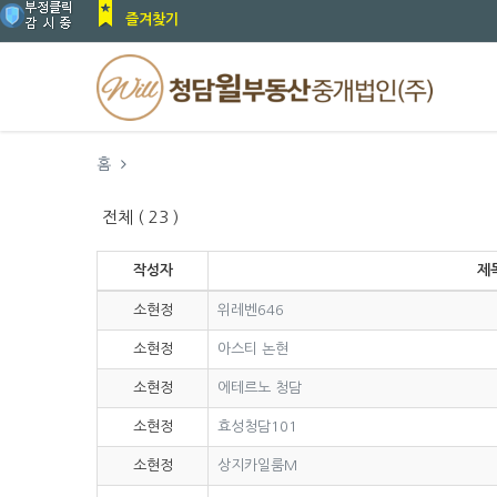
즐겨찾기
홈
전체 ( 23 )
작성자
제
소현정
위레벤646
소현정
아스티 논현
소현정
에테르노 청담
소현정
효성청담101
소현정
상지카일룸M