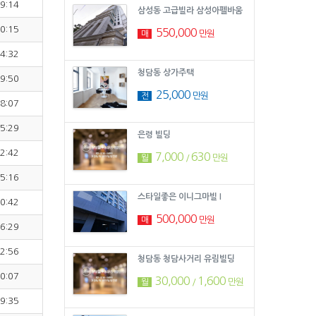
9:14
삼성동 고급빌라 삼성아펠바움
0:15
550,000
만원
매
4:32
청담동 상가주택
9:50
25,000
만원
전
8:07
5:29
은령 빌딩
2:42
7,000
630
/
만원
월
5:16
스타일좋은 이니그마빌 I
0:42
500,000
만원
매
6:29
2:56
청담동 청담사거리 유림빌딩
0:07
30,000
1,600
/
만원
월
9:35