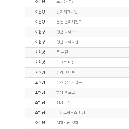
소현정
루시아 도산
소현정
롯데시그니엘
소현정
논현 폴라씨엘로
소현정
청담 디에브스
소현정
청담 디에디션
소현정
루 논현
소현정
아크로 대림
소현정
한강 아페르
소현정
논현 상지카일룸
소현정
한남 파르크
소현정
청담 더원
소현정
더펜트하우스 청담
소현정
쿼럼505 청담