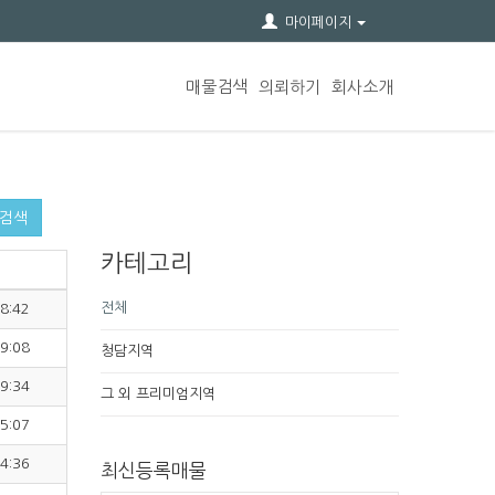
마이페이지
매물검색
의뢰하기
회사소개
검색
카테고리
전체
8:42
9:08
청담지역
9:34
그 외 프리미엄지역
5:07
4:36
최신등록매물